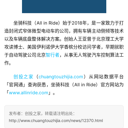
坐骑科技（All in Ride）始于2018年，是一家致力于打
造封闭式窄体微型电动车的公司，拥有车辆主动侧倾等技术
首
以及车辆底盘整体解决方案。创始人王亚曾于北京理工大学
页
攻读博士、美国伊利诺伊大学香槟分校访问学者，早期就职
于自动驾驶公司北京
融
智行者
，从事无人驾驶汽车控制算法工
资
作。
报
道
创投之家
（
chuangtouzhijia.com
）从网站数据平台
「官网通」查询获悉，坐骑科技（All in Ride）官方网站为
商
「
www.allinride.com
」。
业
观
察
发布者：创投之家，转载请注明出处：
http://www.chuangtouzhijia.com/news/12370.html
初