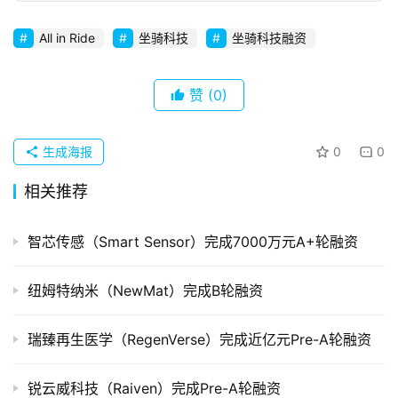
创
All in Ride
坐骑科技
坐骑科技融资
企
业
赞
(0)
品
投稿
牌
生成海报
0
0
发
布
相关推荐
登录
注册
并
智芯传感（Smart Sensor）完成7000万元A+轮融资
购
重
组
纽姆特纳米（NewMat）完成B轮融资
公
瑞臻再生医学（RegenVerse）完成近亿元Pre-A轮融资
司
上
锐云威科技（Raiven）完成Pre-A轮融资