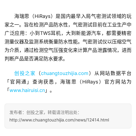
海瑞思（HiRays）是国内最早入局气密测试领域的玩
家之一。旨在检测产品防水性，气密测试目前在工业生产中
广泛应用：小到TWS耳机，大到新能源汽车，都需要精密
首
页
测量仪器及监测系统衡量防水性能。气密测试仪以压缩空气
为介质，通过检测空气压强变化来计算产品泄露情况，进而
融
判断产品是否满足防水要求。
资
报
创投之家
（
chuangtouzhijia.com
）从网站数据平台
道
「官网通」查询获悉，海瑞思（HiRays）官方网站为
「
www.hairuisi.cn
」。
商
业
观
发布者：创投之家，转载请注明出处：
察
http://www.chuangtouzhijia.com/news/12414.html
初