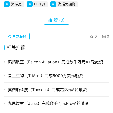
海瑞思
HiRays
海瑞思融资
创
企
业
赞
(0)
品
投稿
生成海报
0
0
牌
发
相关推荐
布
登录
注册
鸿鹏航空（Falcon Aviation）完成数千万元A+轮融资
并
购
重
星尘生物（TriArm）完成6000万美元融资
组
摇橹船科技（Theseus）完成超亿元A轮融资
公
司
九思增材（Juiss）完成数千万元Pre-A轮融资
上