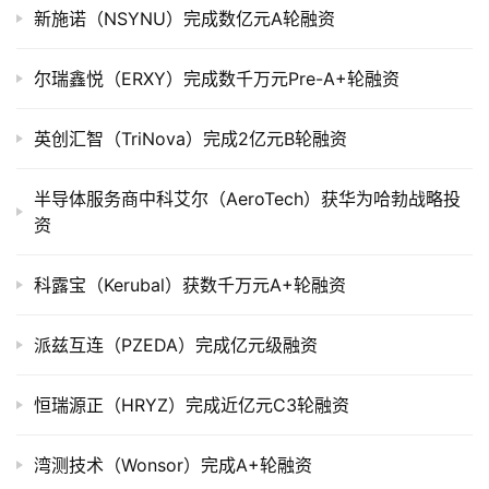
市
新施诺（NSYNU）完成数亿元A轮融资
创
尔瑞鑫悦（ERXY）完成数千万元Pre-A+轮融资
投
数
英创汇智（TriNova）完成2亿元B轮融资
据
半导体服务商中科艾尔（AeroTech）获华为哈勃战略投
创
资
业
学
院
科露宝（Kerubal）获数千万元A+轮融资
派兹互连（PZEDA）完成亿元级融资
恒瑞源正（HRYZ）完成近亿元C3轮融资
湾测技术（Wonsor）完成A+轮融资