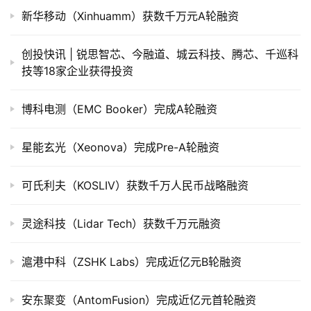
新华移动（Xinhuamm）获数千万元A轮融资
公
创投快讯 | 锐思智芯、​今融道、城云科技、腾芯、千巡科
司
技等18家企业获得投资
上
市
博科电测（EMC Booker）完成A轮融资
创
投
星能玄光（Xeonova）完成Pre-A轮融资
数
据
可氏利夫（KOSLIV）获数千万人民币战略融资
创
灵途科技（Lidar Tech）获数千万元融资
业
学
滬港中科（ZSHK Labs）完成近亿元B轮融资
院
安东聚变（AntomFusion）完成近亿元首轮融资