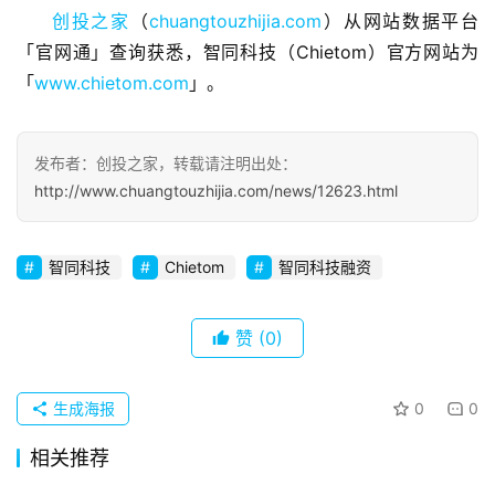
业
创投之家
（
chuangtouzhijia.com
）从网站数据平台
观
「官网通」查询获悉，智同科技（Chietom）官方网站为
察
「
www.chietom.com
」。
初
创
发布者：创投之家，转载请注明出处：
企
http://www.chuangtouzhijia.com/news/12623.html
业
智同科技
Chietom
智同科技融资
品
投稿
牌
发
赞
(0)
布
登录
注册
生成海报
0
0
并
购
相关推荐
重
组