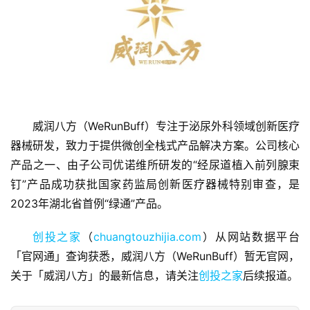
首
页
威润八方（WeRunBuff）专注于泌尿外科领域创新医疗
器械研发，致力于提供微创全栈式产品解决方案。公司核心
融
产品之一、由子公司优诺维所研发的“经尿道植入前列腺束
资
钉”产品成功获批国家药监局创新医疗器械特别审查，是
报
2023年湖北省首例“绿通”产品。
道
创投之家
（
chuangtouzhijia.com
）从网站数据平台
商
「官网通」查询获悉，威润八方（WeRunBuff）暂无官网，
业
关于「威润八方」的最新信息，请关注
创投之家
后续报道。
观
察