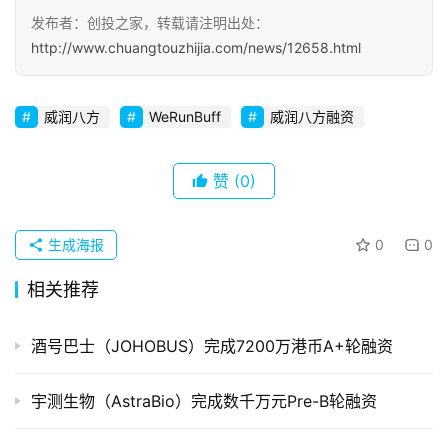
发布者：创投之家，转载请注明出处：
初
http://www.chuangtouzhijia.com/news/12658.html
创
企
业
威润八方
WeRunBuff
威润八方融资
品
投稿
赞
(0)
牌
发
布
生成海报
0
0
登录
注册
并
相关推荐
购
重
酒号巴士（JOHOBUS）完成7200万港币A+轮融资
组
宇测生物（AstraBio）完成数千万元Pre-B轮融资
公
司