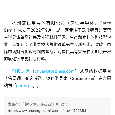
杭州镓仁半导体有限公司（镓仁半导体，Garen 
Semi）成立于2022年9月，是一家专注于氧化镓等超宽禁
首
页
带半导体单晶衬底及外延材料研发、生产和销售的科技型企
业。公司开创了非导模法氧化镓单晶生长新技术，突破了国
融
际市场对氧化镓材料的垄断，可提供具有完全自主知识产权
资
的氧化镓单晶衬底材料。
报
道
创投之家
（
chuangtouzhijia.com
）从网站数据平台
「官网通」查询获悉，镓仁半导体（Garen Semi）官方网
商
站为「
garen.cc
」。
业
观
察
发布者：创投之家，转载请注明出处：
http://www.chuangtouzhijia.com/news/12735.html