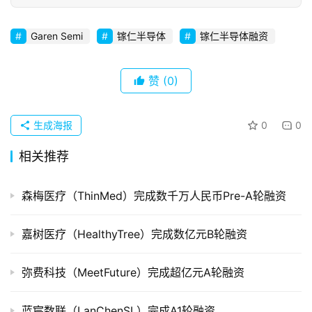
初
创
企
Garen Semi
镓仁半导体
镓仁半导体融资
业
赞
(0)
品
投稿
牌
发
生成海报
0
0
布
相关推荐
登录
注册
并
购
森梅医疗（ThinMed）完成数千万人民币Pre-A轮融资
重
组
嘉树医疗（HealthyTree）完成数亿元B轮融资
公
弥费科技（MeetFuture）完成超亿元A轮融资
司
上
蓝宸数联（LanChenSL）完成A1轮融资