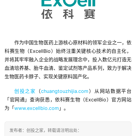
首
作为中国生物医药上游核心原材料的领军企业之一，依
页
科赛生物（ExcellBio）始终注重关键核心技术的自主化，
并将其牢牢融入企业的战略发展理念中，投入数亿元打造无
融
血清培养基、胎牛血清、鉴定试剂等产品系列，致力于解决
资
生物医药卡脖子、实现关键原料国产化。
报
道
创投之家
（
chuangtouzhijia.com
）从网站数据平台
「官网通」查询获悉，依科赛生物（ExcellBio）官方网站
商
为「
www.excellbio.com
」。
业
观
察
发布者：创投之家，转载请注明出处：