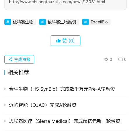
http://www.chuangtouzhijia.com/news/13031.html
初
创
企
依科赛生物
依科赛生物融资
ExcellBio
业
赞
(0)
品
投稿
牌
发
生成海报
0
0
布
登录
注册
相关推荐
并
购
合生生物（HS SynBio）完成数千万元Pre-A轮融资
重
组
近屿智能（OJAC）完成A轮融资
公
思埃然医疗（Sierra Medical）完成超亿元新一轮融资
司
上