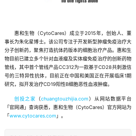
惠和生物（CytoCares）成立于2015年，创始人、董
事长为朱化星博士。该公司专注于开发新型肿瘤免疫治疗大
首
分子创新药，聚焦打造抗体药版本的细胞治疗产品。惠和生
页
物目前已建立多个针对血液瘤及实体瘤免疫治疗的创新药物
管线，其中首个管线产品CC312为一款基于CD28共刺激信
融
号的三特异性抗体，目前正在中国和美国正在开展临床1期
资
研究，拟开发治疗CD19阳性B细胞恶性血液肿瘤。
报
道
创投之家
（
chuangtouzhijia.com
）从网站数据平台
「官网通」查询获悉，惠和生物（CytoCares）官方网站为
商
「
www.cytocares.com
」。
业
观
察