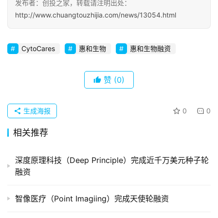
发布者：创投之家，转载请注明出处：
http://www.chuangtouzhijia.com/news/13054.html
初
创
企
CytoCares
惠和生物
惠和生物融资
业
赞
(0)
品
投稿
牌
发
生成海报
0
0
布
登录
注册
相关推荐
并
购
深度原理科技（Deep Principle）完成近千万美元种子轮
重
融资
组
智像医疗（Point Imagiing）完成天使轮融资
公
司