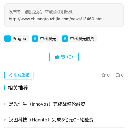
察
发布者：创投之家，转载请注明出处：
http://www.chuangtouzhijia.com/news/13460.html
初
创
企
Progoo
中科谱光
中科谱光融资
业
品
赞
(0)
投稿
牌
发
生成海报
0
0
布
登录
注册
相关推荐
并
购
是光恒生（Innovos）完成战略轮融资
重
组
汉图科技（Hannto）完成3亿元C+轮融资