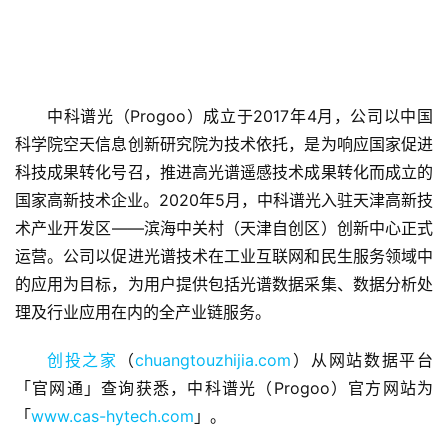
中科谱光（Progoo）成立于2017年4月，公司以中国
科学院空天信息创新研究院为技术依托，是为响应国家促进
科技成果转化号召，推进高光谱遥感技术成果转化而成立的
首
国家高新技术企业。2020年5月，中科谱光入驻天津高新技
页
术产业开发区——滨海中关村（天津自创区）创新中心正式
运营。公司以促进光谱技术在工业互联网和民生服务领域中
融
的应用为目标，为用户提供包括光谱数据采集、数据分析处
资
报
理及行业应用在内的全产业链服务。
道
创投之家
（
chuangtouzhijia.com
）从网站数据平台
「官网通」查询获悉，中科谱光（Progoo）官方网站为
商
业
「
www.cas-hytech.com
」。 
观