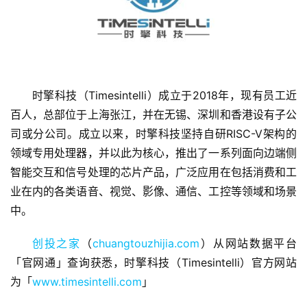
时擎科技（Timesintelli）成立于2018年，现有员工近
百人，总部位于上海张江，并在无锡、深圳和香港设有子公
首
页
司或分公司。成立以来，时擎科技坚持自研RISC-V架构的
领域专用处理器，并以此为核心，推出了一系列面向边端侧
融
智能交互和信号处理的芯片产品，广泛应用在包括消费和工
资
业在内的各类语音、视觉、影像、通信、工控等领域和场景
报
中。
道
创投之家
（
chuangtouzhijia.com
）从网站数据平台
商
「官网通」查询获悉，时擎科技（Timesintelli）官方网站
业
为「
www.timesintelli.com
」
观
察