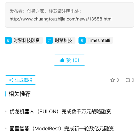
发布者：创投之家，转载请注明出处：
初
http://www.chuangtouzhijia.com/news/13558.html
创
企
业
时擎科技融资
时擎科技
Timesintelli
品
赞
(0)
投稿
牌
发
布
生成海报
0
0
登录
注册
相关推荐
并
购
重
优龙机器人（EULON）完成数千万元战略融资
组
面壁智能（ModelBest）完成新一轮数亿元融资
公