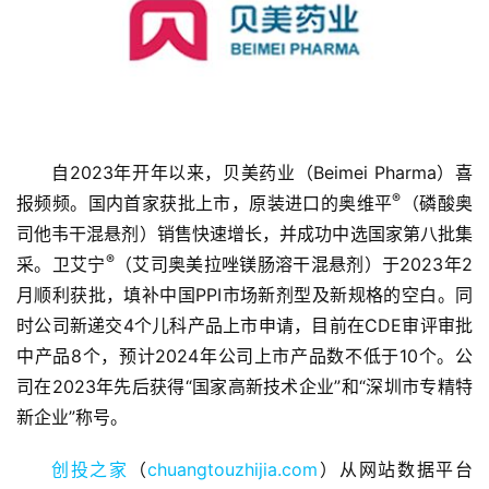
自2023年开年以来，贝美药业（Beimei Pharma）喜
®
报频频。国内首家获批上市，原装进口的奥维平
（磷酸奥
首
司他韦干混悬剂）销售快速增长，并成功中选国家第八批集
页
®
采。卫艾宁
（艾司奥美拉唑镁肠溶干混悬剂）于2023年2
月顺利获批，填补中国PPI市场新剂型及新规格的空白。同
融
时公司新递交4个儿科产品上市申请，目前在CDE审评审批
资
中产品8个，预计2024年公司上市产品数不低于10个。公
报
司在2023年先后获得“国家高新技术企业”和“深圳市专精特
道
新企业”称号。
商
创投之家
（
chuangtouzhijia.com
）从网站数据平台
业