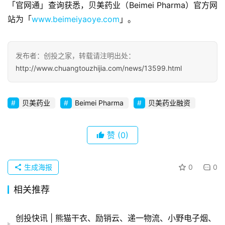
「官网通」查询获悉，贝美药业（Beimei Pharma）官方网
观
察
站为「
www.beimeiyaoye.com
」。
初
发布者：创投之家，转载请注明出处：
创
http://www.chuangtouzhijia.com/news/13599.html
企
业
贝美药业
Beimei Pharma
贝美药业融资
品
投稿
牌
发
赞
(0)
布
登录
注册
生成海报
0
0
并
购
相关推荐
重
组
创投快讯 | 熊猫干衣、​励销云、递一物流、小野电子烟、