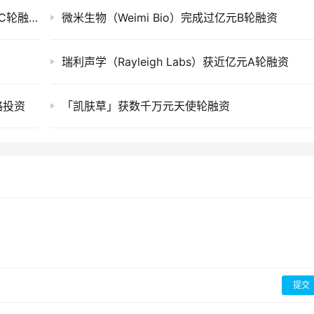
清微智能（TsingMicro）完成超20亿元人民币C轮融资
微米生物（Weimi Bio）完成过亿元B轮融资
瑞利声学（Rayleigh Labs）获近亿元A轮融资
略投资
「凯肤草」获数千万元天使轮融资
提交