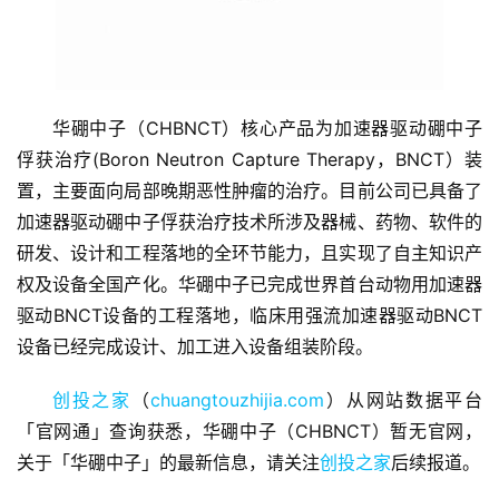
华硼中子（CHBNCT）核心产品为加速器驱动硼中子
俘获治疗(Boron Neutron Capture Therapy，BNCT）装
首
置，主要面向局部晚期恶性肿瘤的治疗。目前公司已具备了
页
加速器驱动硼中子俘获治疗技术所涉及器械、药物、软件的
研发、设计和工程落地的全环节能力，且实现了自主知识产
融
权及设备全国产化。华硼中子已完成世界首台动物用加速器
资
驱动BNCT设备的工程落地，临床用强流加速器驱动BNCT
报
设备已经完成设计、加工进入设备组装阶段。
道
创投之家
（
chuangtouzhijia.com
）从网站数据平台
商
「官网通」查询获悉，华硼中子（CHBNCT）暂无官网，
业
关于「华硼中子」的最新信息，请关注
创投之家
后续报道。
观