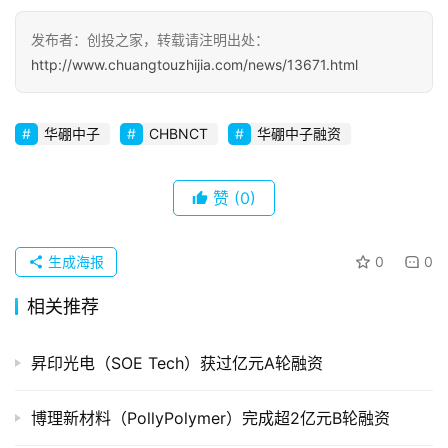
察
发布者：创投之家，转载请注明出处：
初
http://www.chuangtouzhijia.com/news/13671.html
创
企
业
华硼中子
CHBNCT
华硼中子融资
品
赞
(0)
投稿
牌
发
布
生成海报
0
0
登录
注册
相关推荐
并
购
重
昇印光电（SOE Tech）获过亿元A轮融资
组
博理新材料（PollyPolymer）完成超2亿元B轮融资
公