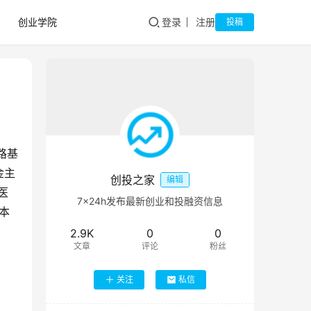
创业学院
登录
注册
投稿
路基
金主
创投之家
编辑
医
7×24h发布最新创业和投融资信息
本
2.9K
0
0
文章
评论
粉丝
关注
私信