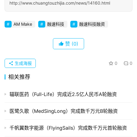
http://www.chuangtouzhijia.com/news/14160.html
初
创
企
AM Make
融速科技
融速科技融资
业
品
赞
(0)
投稿
牌
发
生成海报
0
0
布
登录
注册
相关推荐
并
购
辐联医药（Full-Life）完成近2.5亿人民币A轮融资
重
组
医鹭久歌（MedSingLong）完成数千万元B轮融资
公
千帆翼数字能源（FlyingSails）完成数千万元首轮融资
司
上