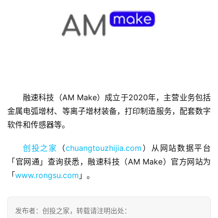
首
页
融速科技（AM Make）成立于2020年，主营业务包括
融
金属电弧增材、等离子增材装备，打印制造服务，配套数字
资
软件和传感器等。
报
道
创投之家
（
chuangtouzhijia.com
）从网站数据平台
「官网通」查询获悉，融速科技（AM Make）官方网站为
商
「
www.rongsu.com
」。
业
观
察
发布者：创投之家，转载请注明出处：