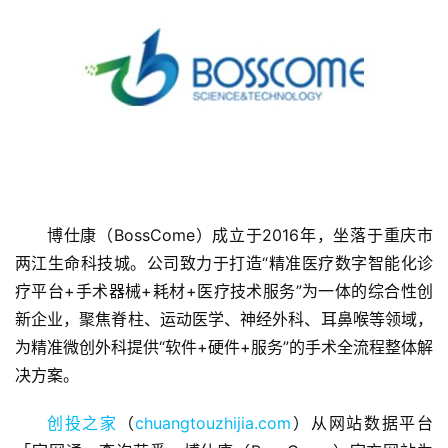
首
页
博仕康（BossCome）成立于2016年，坐落于重庆市
两江生命科技城。公司致力于打造“精准医疗数字智能化诊
融
疗平台+手术器械+耗材+医疗技术服务”为一体的综合性创
资
报
新企业，聚焦脊柱、运动医学、神经外科、耳鼻喉等领域，
道
为精准微创外科提供“软件+硬件+服务”的手术全流程整体解
决方案。
商
业
创投之家
（
chuangtouzhijia.com
）从网站数据平台
观