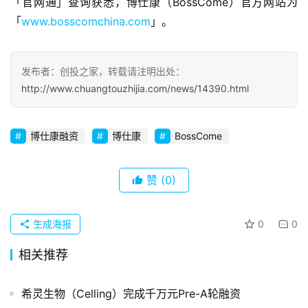
「官网通」查询获悉，博仕康（BossCome）官方网站为
察
「
www.bosscomchina.com
」。
初
创
发布者：创投之家，转载请注明出处：
企
http://www.chuangtouzhijia.com/news/14390.html
业
博仕康融资
博仕康
BossCome
品
投稿
牌
发
赞
(0)
布
登录
注册
生成海报
0
0
并
购
相关推荐
重
组
希灵生物（Celling）完成千万元Pre-A轮融资