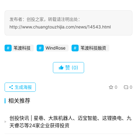
察
发布者：创投之家，转载请注明出处：
初
http://www.chuangtouzhijia.com/news/14543.html
创
企
业
苇渡科技
WindRose
苇渡科技融资
品
投稿
牌
赞
(0)
发
布
生成海报
0
0
登录
注册
并
相关推荐
购
重
创投快讯 | 星巷、​大族机器人、迈宝智能、这锂换电、九
组
天睿芯等24家企业获得投资