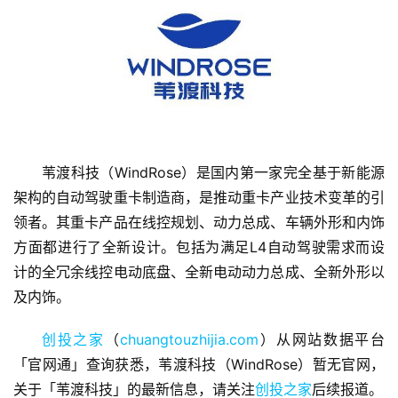
首
苇渡科技（WindRose）是国内第一家完全基于新能源
页
架构的自动驾驶重卡制造商，是推动重卡产业技术变革的引
领者。其重卡产品在线控规划、动力总成、车辆外形和内饰
融
方面都进行了全新设计。包括为满足L4自动驾驶需求而设
资
计的全冗余线控电动底盘、全新电动动力总成、全新外形以
报
道
及内饰。
创投之家
（
chuangtouzhijia.com
）从网站数据平台
商
「官网通」查询获悉，苇渡科技（WindRose）暂无官网，
业
观
关于「苇渡科技」的最新信息，请关注
创投之家
后续报道。