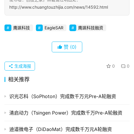
初
http://www.chuangtouzhijia.com/news/14592.html
创
企
鹰飒科技
EagleSAR
鹰飒科技融资
业
品
赞
(0)
投稿
牌
发
布
生成海报
0
0
登录
注册
相关推荐
并
购
识光芯科（SoPhoton）完成数千万元Pre-A轮融资
重
组
清启动力（Tsingen Power）完成数千万Pre-A轮融资
公
司
迪道微电子（DiDaoMat）完成数千万元A轮融资