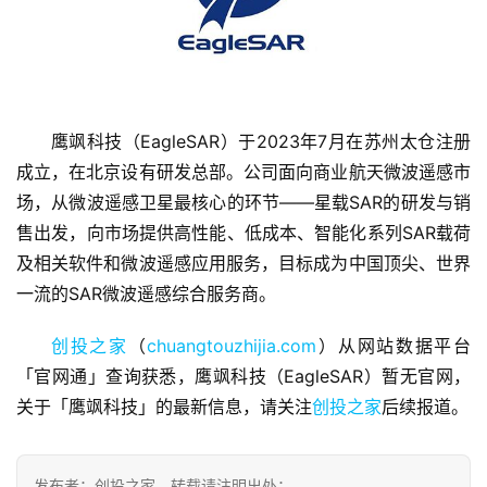
鹰飒科技（EagleSAR）于2023年7月在苏州太仓注册
首
成立，在北京设有研发总部。公司面向商业航天微波遥感市
页
场，从微波遥感卫星最核心的环节——星载SAR的研发与销
售出发，向市场提供高性能、低成本、智能化系列SAR载荷
融
资
及相关软件和微波遥感应用服务，目标成为中国顶尖、世界
报
一流的SAR微波遥感综合服务商。
道
创投之家
（
chuangtouzhijia.com
）从网站数据平台
商
「官网通」查询获悉，鹰飒科技（EagleSAR）暂无官网，
业
关于「鹰飒科技」的最新信息，请关注
创投之家
后续报道。
观
察
发布者：创投之家，转载请注明出处：