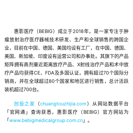
惠影医疗（BEBIG）成立于2018年，是一家专注于肿
瘤放射治疗医疗器械技术研发、生产和全球销售的跨国企
首
业，目前在中国、德国、美国均设有工厂，在中国、德国、
页
美国、新加坡、印度设有运营公司和办事处。其旗下的产品
矩阵拥有高剂量近距离放疗产品、X射线治疗产品和术中放
融
疗产品均获得CE、FDA及多国认证，拥有超过70个国际分
资
销商，并在全球超过80个国家和地区进行销售，总计活跃
报
装机超过700台。
道
创投之家
（
chuangtouzhijia.com
）从网站数据平台
商
「官网通」查询获悉，惠影医疗（BEBIG）官方网站为
业
「
www.bebigmedicalgroup.com.cn
」。
观
察