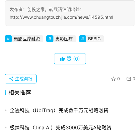
发布者：创投之家，转载请注明出处：
初
http://www.chuangtouzhijia.com/news/14595.html
创
企
业
惠影医疗融资
惠影医疗
BEBIG
品
投稿
赞
(0)
牌
发
布
生成海报
0
0
登录
注册
并
相关推荐
购
重
全迹科技（UbiTraq）完成数千万元战略融资
组
极纳科技（Jina AI）完成3000万美元A轮融资
公
司