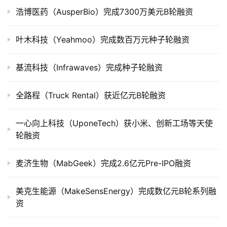
浩博医药（AusperBio）完成7300万美元B轮融资
公
司
上
叶木科技（Yeahmoo）完成数百万元种子轮融资
市
基流科技（Infrawaves）完成种子轮融资
创
投
全路程（Truck Rental）获近亿元B轮融资
数
据
一心向上科技（UponeTech）获小米、创新工场等天使
轮融资
创
业
麦济生物（MabGeek）完成2.6亿元Pre-IPO融资
学
院
美克生能源（MakeSensEnergy）完成数亿元B轮系列融
资