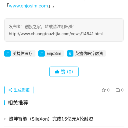
观
「
www.enjosim.com
」。
察
初
发布者：创投之家，转载请注明出处：
创
http://www.chuangtouzhijia.com/news/14641.html
企
业
英捷信医疗
EnjoSim
英捷信医疗融资
品
投稿
牌
赞
(0)
发
布
生成海报
0
0
登录
注册
并
相关推荐
购
重
燧坤智能（SileXon）完成1.5亿元A轮融资
组