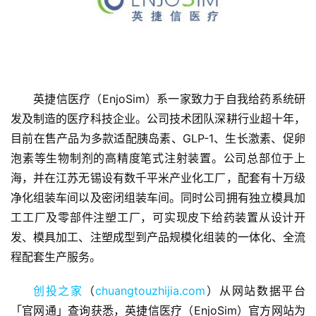
英捷信医疗（EnjoSim）系一家致力于自我给药系统研
发及制造的医疗科技企业。公司技术团队深耕行业超十年，
目前在售产品为多款适配胰岛素、GLP-1、生长激素、促卵
首
泡素等生物制剂的高精度笔式注射装置。公司总部位于上
页
海，并在江苏无锡设有数千平米产业化工厂，配套有十万级
净化组装车间以及密闭组装车间。同时公司拥有独立模具加
融
工工厂及零部件注塑工厂，可实现皮下给药装置从设计开
资
发、模具加工、注塑成型到产品规模化组装的一体化、全流
报
道
程配套生产服务。
创投之家
（
chuangtouzhijia.com
）从网站数据平台
商
业
「官网通」查询获悉，英捷信医疗（EnjoSim）官方网站为