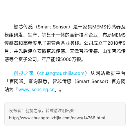
智芯传感（Smart Sensor）是一家集MEMS传感器及
模组研发、生产、销售于一体的高新技术企业，布局MEMS
首
传感器和高精度电子雷管两条业务线。公司成立于2018年9
页
月，并先后建立安徽京芯传感、天津智芯传感、山东智芯传
感等全资子公司，年产能超5000万颗。
融
资
创投之家
（
chuangtouzhijia.com
）从网站数据平台
报
「官网通」查询获悉，智芯传感（Smart Sensor）官方网
道
站为「
www.isensing.cn
」。
商
业
发布者：创投之家，转载请注明出处：
观
察
http://www.chuangtouzhijia.com/news/14768.html