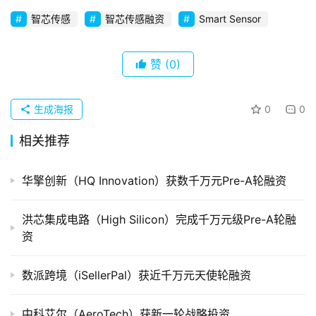
初
智芯传感
智芯传感融资
Smart Sensor
创
企
业
赞
(0)
品
生成海报
0
0
投稿
牌
发
相关推荐
布
登录
注册
华擎创新（HQ Innovation）获数千万元Pre-A轮融资
并
购
洪芯集成电路（High Silicon）完成千万元级Pre-A轮融
重
资
组
数派跨境（iSellerPal）获近千万元天使轮融资
公
司
上
中科艾尔（AeroTech）获新一轮战略投资