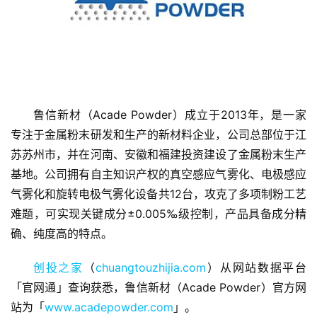
鲁信新材（Acade Powder）成立于2013年，是一家
首
专注于金属粉末研发和生产的新材料企业，公司总部位于江
页
苏苏州市，并在河南、安徽和福建投资建设了金属粉末生产
基地。公司拥有自主知识产权的真空感应气雾化、电极感应
融
资
气雾化和旋转电极气雾化设备共12台，攻克了多项制粉工艺
报
难题，可实现关键成分±0.005‰级控制，产品具备成分精
道
确、纯度高的特点。
商
创投之家
（
chuangtouzhijia.com
）从网站数据平台
业
「官网通」查询获悉，鲁信新材（Acade Powder）官方网
观
站为「
www.acadepowder.com
」。
察