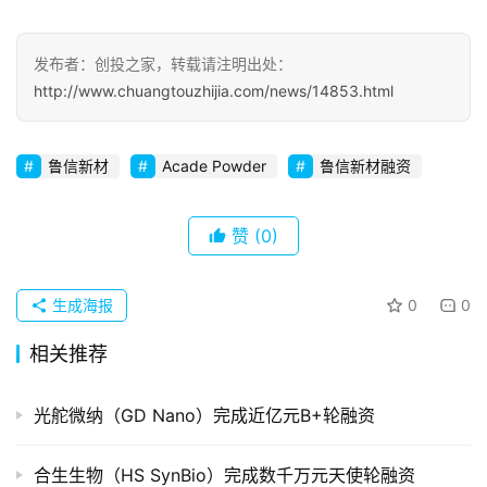
初
发布者：创投之家，转载请注明出处：
创
http://www.chuangtouzhijia.com/news/14853.html
企
业
鲁信新材
Acade Powder
鲁信新材融资
品
投稿
牌
赞
(0)
发
布
生成海报
0
0
登录
注册
并
相关推荐
购
重
组
光舵微纳（GD Nano）完成近亿元B+轮融资
公
合生生物（HS SynBio）完成数千万元天使轮融资