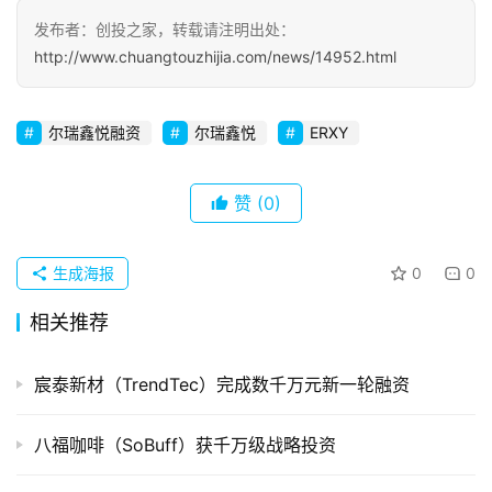
发布者：创投之家，转载请注明出处：
初
http://www.chuangtouzhijia.com/news/14952.html
创
企
业
尔瑞鑫悦融资
尔瑞鑫悦
ERXY
品
赞
(0)
投稿
牌
发
布
生成海报
0
0
登录
注册
相关推荐
并
购
宸泰新材（TrendTec）完成数千万元新一轮融资
重
组
八福咖啡（SoBuff）获千万级战略投资
公