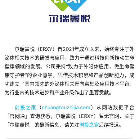
尔瑞鑫悦（ERXY）自2021年成立以来，始终专注于外
首
泌体相关技术的研发与应用，致力于通过科技创新推动生命
页
健康领域的发展。公司秉持“致力于外泌体应用，做生命健
康守护者”的企业愿景，凭借技术积累和产品创新能力，成
融
资
功建立了国内领先的外泌体相关靶向富集及应用技术平台，
报
为行业内的技术进步和产业升级作出了重要贡献。
道
创投之家
（
chuangtouzhijia.com
）从网站数据平台
商
「官网通」查询获悉，尔瑞鑫悦（ERXY）暂无官网，关于
业
「尔瑞鑫悦」的最新信息，请关注
创投之家
后续报道。
观
察