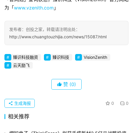
观
为「
www.vzenith.com
」
察
初
发布者：创投之家，转载请注明出处：
创
http://www.chuangtouzhijia.com/news/15087.html
企
业
臻识科技融资
臻识科技
VisionZenith
云天励飞
品
投稿
牌
发
赞
(0)
布
登录
注册
生成海报
0
0
并
购
相关推荐
重
组