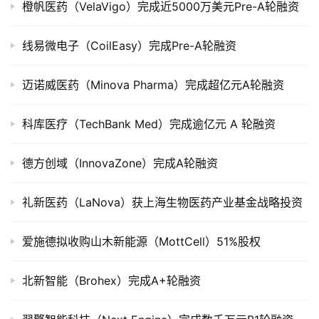
橙帆医药（VelaVigo）完成近5000万美元Pre-A轮融资
公
司
线易微电子（CoilEasy）完成Pre-A轮融资
上
市
迈诺威医药（Minova Pharma）完成超亿元A轮融资
创
科库医疗（TechBank Med）完成逾亿元 A 轮融资
投
数
德方创域（InnovaZone）完成A轮融资
据
礼新医药（LaNova）获上海生物医药产业基金战略投资
创
业
学
爱施德拟收购山木新能源（MottCell）51%股权
院
北新智能（Brohex）完成A+轮融资