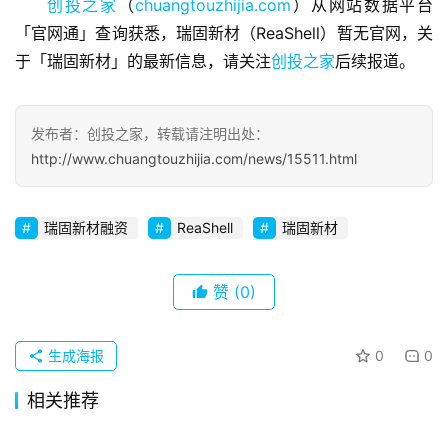
创投之家
（
chuangtouzhijia.com
）从网站数据平台
观
「官网通」查询获悉，瑞固新材（ReaShell）暂无官网，关
察
于「瑞固新材」的最新信息，请关注
创投之家
后续报道。
初
创
发布者：创投之家，转载请注明出处：
企
http://www.chuangtouzhijia.com/news/15511.html
业
瑞固新材融资
ReaShell
瑞固新材
品
投稿
牌
发
赞
(0)
布
登录
注册
并
生成海报
0
0
购
相关推荐
重
组