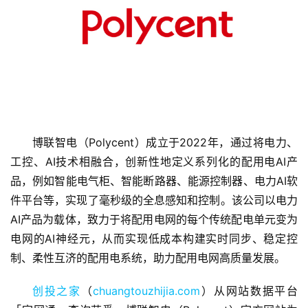
首
博联智电（Polycent）成立于2022年，通过将电力、
页
工控、AI技术相融合，创新性地定义系列化的配用电AI产
品，例如智能电气柜、智能断路器、能源控制器、电力AI软
融
件平台等，实现了毫秒级的全息感知和控制。该公司以电力
资
报
AI产品为载体，致力于将配用电网的每个传统配电单元变为
道
电网的AI神经元，从而实现低成本构建实时同步、稳定控
制、柔性互济的配用电系统，助力配用电网高质量发展。
商
业
创投之家
（
chuangtouzhijia.com
）从网站数据平台
观