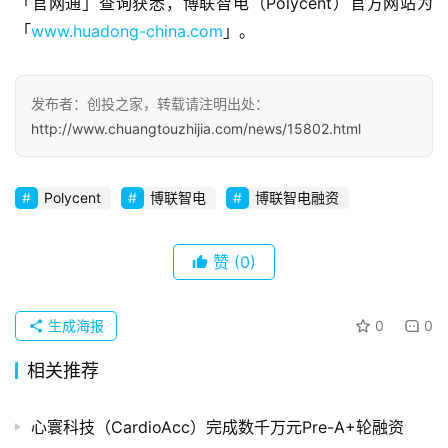
「官网通」查询获悉，博联智电（Polycent）官方网站为
察
「
www.huadong-china.com
」。
初
创
发布者：创投之家，转载请注明出处：
企
http://www.chuangtouzhijia.com/news/15802.html
业
Polycent
博联智电
博联智电融资
品
投稿
牌
发
赞
(0)
布
登录
注册
生成海报
0
0
并
购
相关推荐
重
组
心寰科技（CardioAcc）完成数千万元Pre-A+轮融资