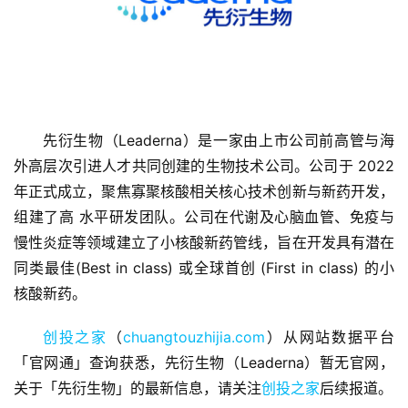
先衍生物（Leaderna）是一家由上市公司前高管与海
首
外高层次引进人才共同创建的生物技术公司。公司于 2022
页
年正式成立，聚焦寡聚核酸相关核心技术创新与新药开发，
组建了高 水平研发团队。公司在代谢及心脑血管、免疫与
融
慢性炎症等领域建立了小核酸新药管线，旨在开发具有潜在
资
同类最佳(Best in class) 或全球首创 (First in class) 的小
报
核酸新药。
道
创投之家
（
chuangtouzhijia.com
）从网站数据平台
商
「官网通」查询获悉，先衍生物（Leaderna）暂无官网，
业
关于「先衍生物」的最新信息，请关注
创投之家
后续报道。
观