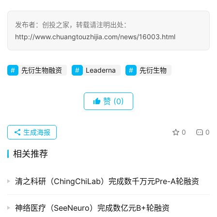
察
发布者：创投之家，转载请注明出处：
初
http://www.chuangtouzhijia.com/news/16003.html
创
企
业
先衍生物融资
Leaderna
先衍生物
品
投稿
赞
(0)
牌
发
布
生成海报
0
0
登录
注册
并
相关推荐
购
重
清之科研（ChingChiLab）完成数千万元Pre-A轮融资
组
神络医疗（SeeNeuro）完成数亿元B+轮融资
公