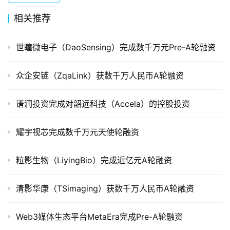
组
相关推荐
公
司
世瞳微电子（DaoSensing）完成数千万元Pre-A轮融资
上
市
众企安链（ZqaLink）获数千万人民币A轮融资
创
谱润投资完成对韶远科技（Accela）的控股投资
投
数
耀宇视芯完成数千万元天使轮融资
据
粒影生物（LiyingBio）完成近亿元A轮融资
创
业
学
清影华康（TSimaging）获数千万人民币A轮融资
院
Web3媒体生态平台MetaEra完成Pre-A轮融资