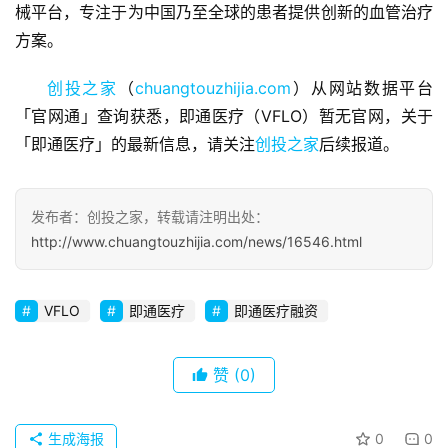
商
械平台，专注于为中国乃至全球的患者提供创新的血管治疗
业
方案。
观
察
创投之家
（
chuangtouzhijia.com
）从网站数据平台
「官网通」查询获悉，即通医疗（VFLO）暂无官网，关于
初
「即通医疗」的最新信息，请关注
创投之家
后续报道。
创
企
业
发布者：创投之家，转载请注明出处：
http://www.chuangtouzhijia.com/news/16546.html
品
投稿
牌
发
VFLO
即通医疗
即通医疗融资
布
登录
注册
赞
(0)
并
购
重
生成海报
0
0