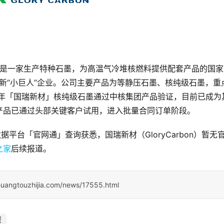
08年，是一家生产特种石墨，为高温气冷堆核燃料提供配套产品的国
特新“小巨人”企业。公司主要产品为等静压石墨、核纯级石墨，重
6年「国瑞新材」核纯级石墨通过中核集团产品验证，目前已成为
产品已通过头部关键客户试用，进入批量合同订单阶段。
据平台「官网通」查询获悉，国瑞新材（GloryCarbon）暂无
之家
后续报道。
huangtouzhijia.com/news/17555.html
资