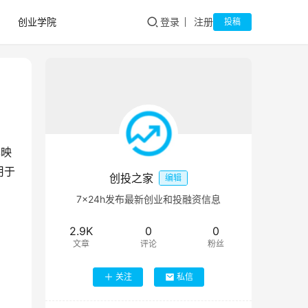
创业学院
登录
注册
投稿
华映
用于
创投之家
编辑
7×24h发布最新创业和投融资信息
2.9K
0
0
文章
评论
粉丝
关注
私信