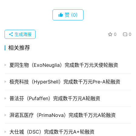
企
业
赞
(0)
品
投稿
生成海报
0
0
牌
发
相关推荐
布
登录
注册
夏同生物（ExoNeuglia）完成数千万元天使轮融资
并
购
极壳科技（HyperShell）完成数千万元Pre-A轮融资
重
组
普法芬（Pufaffen）完成数千万元A轮融资
公
司
湃诺瓦医疗（PrimaNova）完成数千万元A轮融资
上
市
大仕城（DSC）完成数千万元A+轮融资