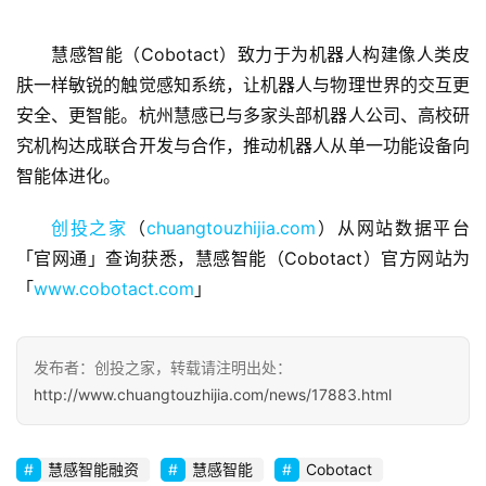
慧感智能（Cobotact）致力于为机器人构建像人类皮
肤一样敏锐的触觉感知系统，让机器人与物理世界的交互更
首
安全、更智能。杭州慧感已与多家头部机器人公司、高校研
页
究机构达成联合开发与合作，推动机器人从单一功能设备向
智能体进化。
融
资
创投之家
（
chuangtouzhijia.com
）从网站数据平台
报
道
「官网通」查询获悉，慧感智能（Cobotact）官方网站为
「
www.cobotact.com
」
商
业
观
发布者：创投之家，转载请注明出处：
察
http://www.chuangtouzhijia.com/news/17883.html
初
慧感智能融资
慧感智能
Cobotact
创