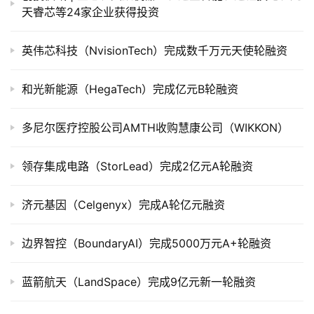
天睿芯等24家企业获得投资
公
司
英伟芯科技（NvisionTech）完成数千万元天使轮融资
上
市
和光新能源（HegaTech）完成亿元B轮融资
创
投
多尼尔医疗控股公司AMTH收购慧康公司（WIKKON）
数
据
领存集成电路（StorLead）完成2亿元A轮融资
创
济元基因（Celgenyx）完成A轮亿元融资
业
学
边界智控（BoundaryAI）完成5000万元A+轮融资
院
蓝箭航天（LandSpace）完成9亿元新一轮融资