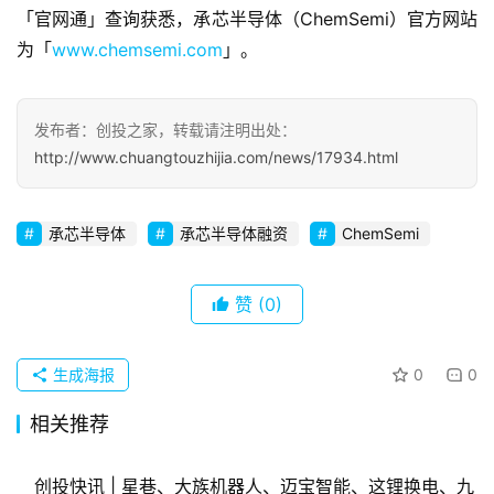
观
「官网通」查询获悉，承芯半导体（ChemSemi）官方网站
察
为「
www.chemsemi.com
」。
初
创
发布者：创投之家，转载请注明出处：
企
http://www.chuangtouzhijia.com/news/17934.html
业
承芯半导体
承芯半导体融资
ChemSemi
品
投稿
牌
发
赞
(0)
布
登录
注册
生成海报
0
0
并
购
相关推荐
重
组
创投快讯 | 星巷、​大族机器人、迈宝智能、这锂换电、九