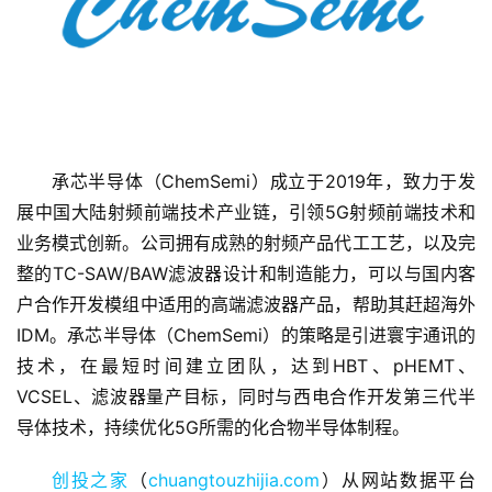
承芯半导体（ChemSemi）成立于2019年，致力于发
展中国大陆射频前端技术产业链，引领5G射频前端技术和
首
业务模式创新。公司拥有成熟的射频产品代工工艺，以及完
页
整的TC-SAW/BAW滤波器设计和制造能力，可以与国内客
户合作开发模组中适用的高端滤波器产品，帮助其赶超海外
融
IDM。承芯半导体（ChemSemi）的策略是引进寰宇通讯的
资
技术，在最短时间建立团队，达到HBT、pHEMT、
报
道
VCSEL、滤波器量产目标，同时与西电合作开发第三代半
导体技术，持续优化5G所需的化合物半导体制程。
商
创投之家
（
chuangtouzhijia.com
）从网站数据平台
业