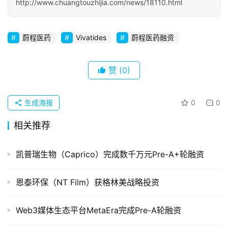
http://www.chuangtouzhijia.com/news/18110.html
初
创
企
蔚程医药
Vivatides
蔚程医药融资
业
赞
(0)
品
投稿
牌
发
生成海报
0
0
布
登录
注册
相关推荐
并
购
凯普瑞生物（Caprico）完成数千万元Pre-A+轮融资
重
组
恩泰环保（NT Film）获格林美战略投资
公
Web3媒体生态平台MetaEra完成Pre-A轮融资
司
上