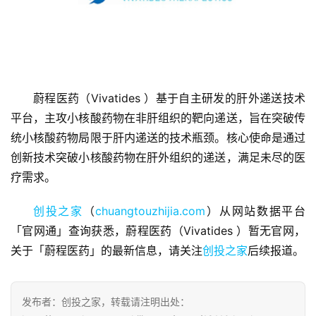
首
蔚程医药（Vivatides ）基于自主研发的肝外递送技术
页
平台，主攻小核酸药物在非肝组织的靶向递送，旨在突破传
统小核酸药物局限于肝内递送的技术瓶颈。核心使命是通过
融
创新技术突破小核酸药物在肝外组织的递送，满足未尽的医
资
疗需求。
报
道
创投之家
（
chuangtouzhijia.com
）从网站数据平台
「官网通」查询获悉，蔚程医药（Vivatides ）暂无官网，
商
关于「蔚程医药」的最新信息，请关注
创投之家
后续报道。
业
观
察
发布者：创投之家，转载请注明出处：