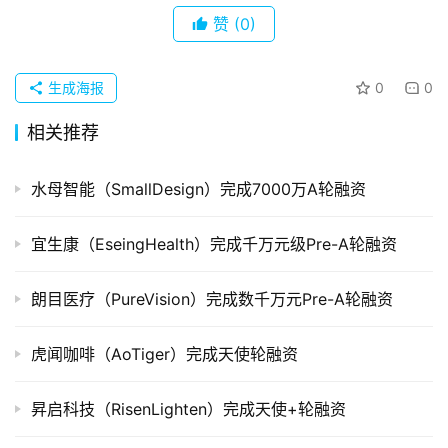
企
赞
(0)
业
品
生成海报
0
0
投稿
牌
发
相关推荐
布
登录
注册
水母智能（SmallDesign）完成7000万A轮融资
并
购
宜生康（EseingHealth）完成千万元级Pre-A轮融资
重
组
朗目医疗（PureVision）完成数千万元Pre-A轮融资
公
虎闻咖啡（AoTiger）完成天使轮融资
司
上
昇启科技（RisenLighten）完成天使+轮融资
市