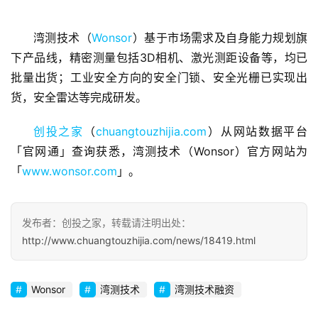
湾测技术（
Wonsor
）基于市场需求及自身能力规划旗
首
下产品线，精密测量包括3D相机、激光测距设备等，均已
页
批量出货；工业安全方向的安全门锁、安全光栅已实现出
货，安全雷达等完成研发。
融
资
创投之家
（
chuangtouzhijia.com
）从网站数据平台
报
「官网通」查询获悉，湾测技术（Wonsor）官方网站为
道
「
www.wonsor.com
」。
商
业
发布者：创投之家，转载请注明出处：
观
http://www.chuangtouzhijia.com/news/18419.html
察
初
Wonsor
湾测技术
湾测技术融资
创