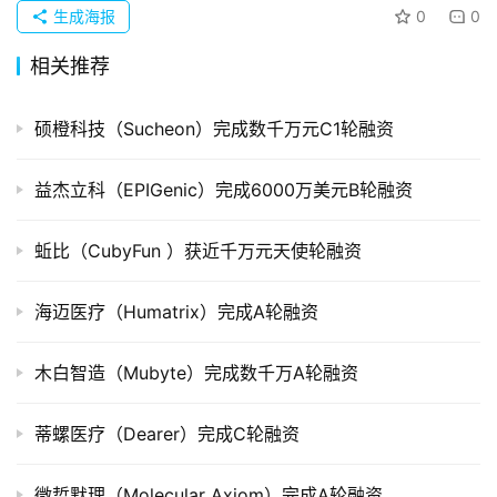
生成海报
0
0
组
相关推荐
公
司
硕橙科技（Sucheon）完成数千万元C1轮融资
上
市
益杰立科（EPIGenic）完成6000万美元B轮融资
创
蚯比（CubyFun ）获近千万元天使轮融资
投
数
据
海迈医疗（Humatrix）完成A轮融资
创
木白智造（Mubyte）完成数千万A轮融资
业
学
蒂螺医疗（Dearer）完成C轮融资
院
微哲默理（Molecular Axiom）完成A轮融资