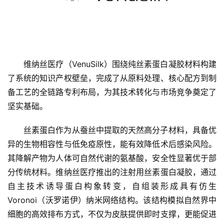
维纳丝医疗（VenuSilk）围绕纯丝素蛋白凝胶材料构建
了系统的知识产权壁垒，完成了从原料处理、核心配方到制
备工艺的全链路专利布局，为其技术转化与市场竞争奠定了
坚实基础。 
首
丝素蛋白作为从蚕丝中提取的天然高分子材料，具备优
页
异的生物相容性与低免疫原性，能有效降低术后感染风险。
其降解产物为人体可自然代谢的氨基酸，安全性显著优于部
融
分传统材料。维纳丝医疗推出的注射用丝素蛋白凝胶，通过
资
自主技术诱导蛋白构象转变，自组装形成具有仿生
报
Voronoi（沃罗诺伊）纳米网络结构。该结构模拟自然界中
道
细胞的高效排布方式，不仅为皮肤提供即时支撑，更能促进