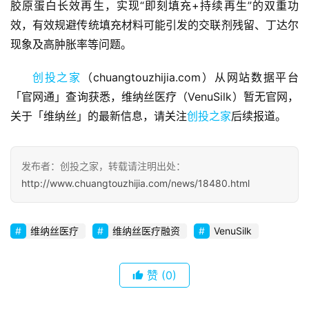
胶原蛋白长效再生，实现“即刻填充+持续再生”的双重功
商
效，有效规避传统填充材料可能引发的交联剂残留、丁达尔
业
现象及高肿胀率等问题。
观
察
创投之家
（chuangtouzhijia.com）从网站数据平台
「官网通」查询获悉，维纳丝医疗（VenuSilk）暂无官网，
初
关于「维纳丝」的最新信息，请关注
创
创投之家
后续报道。
企
业
发布者：创投之家，转载请注明出处：
http://www.chuangtouzhijia.com/news/18480.html
品
投稿
牌
发
维纳丝医疗
维纳丝医疗融资
VenuSilk
布
登录
注册
并
赞
(0)
购
重