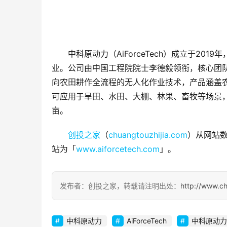
中科原动力（AiForceTech）成立于2
业。公司由中国工程院院士李德毅领衔，核心团
向农田耕作全流程的无人化作业技术，产品涵盖
可应用于旱田、水田、大棚、林果、畜牧等场景，
亩。
创投之家
（
chuangtouzhijia.com
）从网站数
站为「
www.aiforcetech.com
」。
发布者：创投之家，转载请注明出处：
http://www.c
中科原动力
AiForceTech
中科原动力