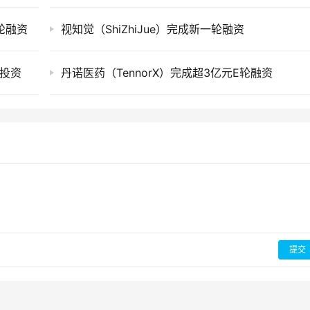
A轮融资
视知觉（ShiZhiJue）完成新一轮融资
略投资
丹诺医药（TennorX）完成超3亿元E轮融资
提交