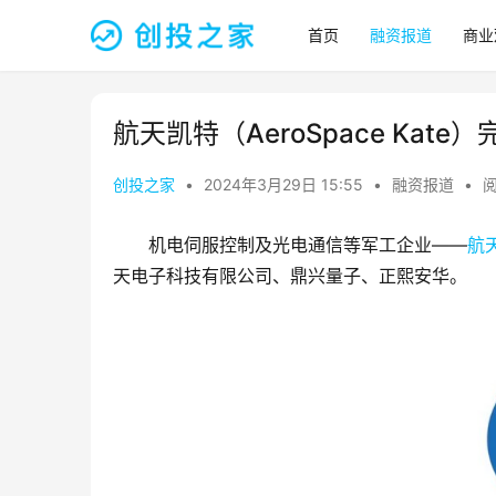
首页
融资报道
商业
航天凯特（AeroSpace Kat
创投之家
•
2024年3月29日 15:55
•
融资报道
•
阅
机电伺服控制及光电通信等军工企业——
航
天电子科技有限公司、鼎兴量子、正熙安华。