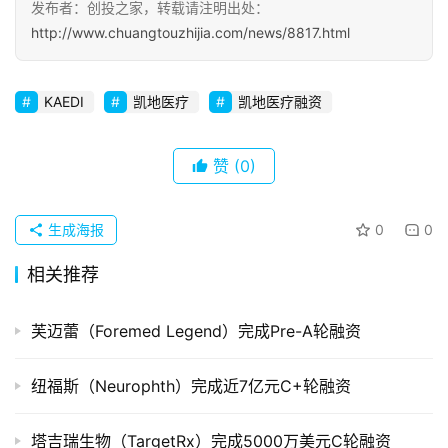
发布者：创投之家，转载请注明出处：
初
http://www.chuangtouzhijia.com/news/8817.html
创
企
业
KAEDI
凯地医疗
凯地医疗融资
品
赞
(0)
投稿
牌
发
布
生成海报
0
0
登录
注册
相关推荐
并
购
重
芙迈蕾（Foremed Legend）完成Pre-A轮融资
组
纽福斯（Neurophth）完成近7亿元C+轮融资
公
司
塔吉瑞生物（TargetRx）完成5000万美元C轮融资