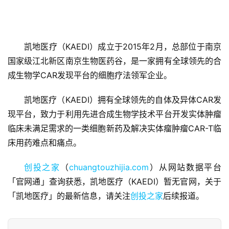
凯地医疗（KAEDI）成立于2015年2月，总部位于南京
国家级江北新区南京生物医药谷，是一家拥有全球领先的合
首
成生物学CAR发现平台的细胞疗法领军企业。
页
凯地医疗（KAEDI）拥有全球领先的自体及异体CAR发
融
现平台，致力于利用先进合成生物学技术平台开发实体肿瘤
资
临床未满足需求的一类细胞新药及解决实体瘤肿瘤CAR-T临
报
床用药难点和痛点。
道
创投之家
（
chuangtouzhijia.com
）从网站数据平台
商
「官网通」查询获悉，凯地医疗（KAEDI）暂无官网，关于
业
「凯地医疗」的最新信息，请关注
创投之家
后续报道。
观
察