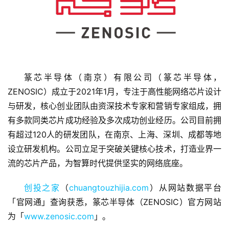
篆芯半导体（南京）有限公司（篆芯半导体，
首
ZENOSIC）成立于2021年1月，专注于高性能网络芯片设计
页
与研发，核心创业团队由资深技术专家和营销专家组成，拥
有多款同类芯片成功经验及多次成功创业经历。公司目前拥
融
有超过120人的研发团队，在南京、上海、深圳、成都等地
资
报
设立研发机构。公司立足于突破关键核心技术，打造业界一
道
流的芯片产品，为智算时代提供坚实的网络底座。
创投之家
（
chuangtouzhijia.com
）从网站数据平台
商
业
「官网通」查询获悉，篆芯半导体（ZENOSIC）官方网站
观
为「
www.zenosic.com
」。
察