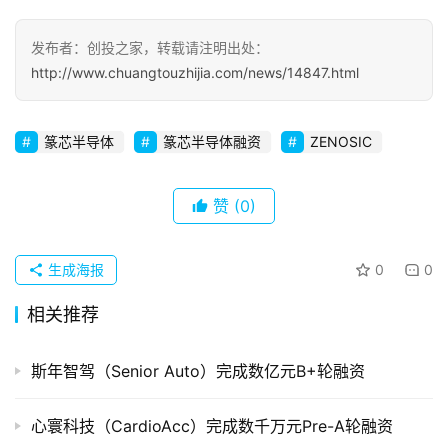
初
发布者：创投之家，转载请注明出处：
创
http://www.chuangtouzhijia.com/news/14847.html
企
业
篆芯半导体
篆芯半导体融资
ZENOSIC
品
投稿
牌
赞
(0)
发
布
生成海报
0
0
登录
注册
并
相关推荐
购
重
斯年智驾（Senior Auto）完成数亿元B+轮融资
组
心寰科技（CardioAcc）完成数千万元Pre-A轮融资
公