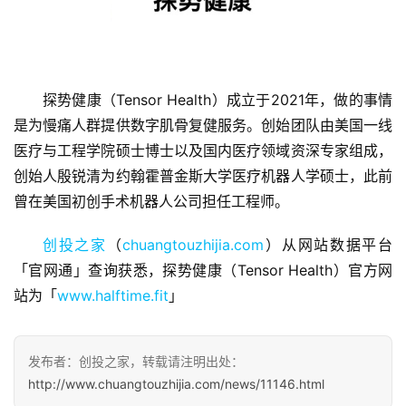
探势健康（Tensor Health）成立于2021年，做的事情
是为慢痛⼈群提供数字肌骨复健服务。创始团队由美国一线
首
页
医疗与工程学院硕士博士以及国内医疗领域资深专家组成，
创始人殷锐清为约翰霍普⾦斯⼤学医疗机器⼈学硕士，此前
融
曾在美国初创手术机器人公司担任工程师。
资
报
创投之家
（
chuangtouzhijia.com
）从网站数据平台
道
「官网通」查询获悉，探势健康（Tensor Health）官方网
站为「
www.halftime.fit
」
商
业
观
发布者：创投之家，转载请注明出处：
察
http://www.chuangtouzhijia.com/news/11146.html