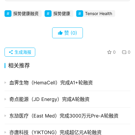
初
探势健康融资
探势健康
Tensor Health
创
企
业
赞
(0)
品
投稿
牌
生成海报
0
0
发
相关推荐
布
登录
注册
血霁生物（HemaCell）完成A1+轮融资
并
购
重
奇点能源（JD Energy）完成A轮融资
组
东劢医疗（East Med）完成3000万元Pre-A轮融资
公
司
亦唐科技（YIKTONG）完成超亿元A轮融资