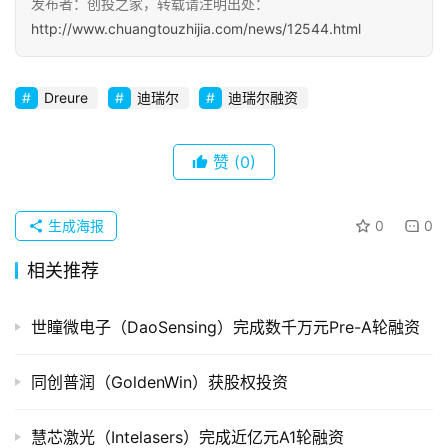
发布者：创投之家，转载请注明出处：
初
http://www.chuangtouzhijia.com/news/12544.html
创
企
业
Dreure
迪瑞尔
迪瑞尔融资
品
赞
(0)
投稿
牌
发
布
生成海报
0
0
登录
注册
相关推荐
并
购
世瞳微电子（DaoSensing）完成数千万元Pre-A轮融资
重
组
同创普润（GoldenWin）获股权投资
公
司
慧芯激光（Intelasers）完成近亿元A1轮融资