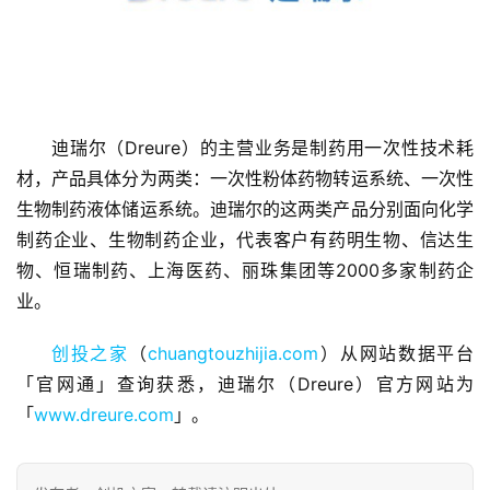
迪瑞尔（Dreure）的主营业务是制药用一次性技术耗
首
材，产品具体分为两类：一次性粉体药物转运系统、一次性
页
生物制药液体储运系统。迪瑞尔的这两类产品分别面向化学
制药企业、生物制药企业，代表客户有药明生物、信达生
融
资
物、恒瑞制药、上海医药、丽珠集团等2000多家制药企
报
业。
道
创投之家
（
chuangtouzhijia.com
）从网站数据平台
商
「官网通」查询获悉，迪瑞尔（Dreure）官方网站为
业
「
www.dreure.com
」。
观
察