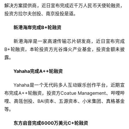
布
解决方案提供商，近日宣布完成近千万人民币天使轮融资，
登录
注册
投资方拉尔夫创投、南京投投是道。
并
购
新港海岸完成B+轮融资
重
组
新港海岸是一家高速传输芯片研发商，近日宣布完成
B+轮融资，本轮投资方光谷烽火产业基金，投资金额未披
公
露。
司
上
Yahaha完成A++轮融资
市
Yahaha是一个无代码多人互动娱乐创作平台，近期宣
创
布完成A++轮融资，投资方Coatue Management、哔哩哔
投
哩、高瓴创投、BAI资本、五源资本、小米集团、真格基金
数
等。
据
东方启音完成6000万美元C+轮融资