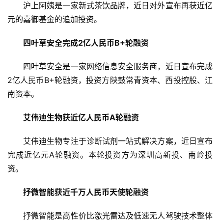
融
沪上阿姨是一家新式茶饮品牌，近日对外宣布再获近亿
资
元的嘉御基金的追加投资。
报
道
四叶草安全完成2亿人民币B+轮融资
商
四叶草安全是一家网络信息安全服务商，近日宣布完成
业
2亿人民币B+轮融资，投资方陕鼓常青资本、西投控股、江
观
南资本。
察
艾伟迪生物获近亿人民币A轮融资
初
创
艾伟迪生物专注于诊断试剂一站式解决方案，近日宣布
企
完成近亿元A轮融资。本轮投资方为深圳高新投、南岭投
业
资。
品
抒微智能获近千万人民币天使轮融资
投稿
牌
发
抒微智能是高性价比激光雷达及低速无人驾驶技术整体