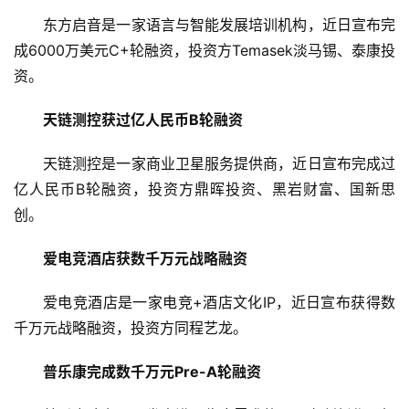
创
业
东方启音是一家语言与智能发展培训机构，近日宣布完
学
成6000万美元C+轮融资，投资方Temasek淡马锡、泰康投
院
资。
天链测控获过亿人民币B轮融资
天链测控是一家商业卫星服务提供商，近日宣布完成过
亿人民币B轮融资，投资方鼎晖投资、黑岩财富、国新思
创。
爱电竞酒店获数千万元战略融资
爱电竞酒店是一家电竞+酒店文化IP，近日宣布获得数
千万元战略融资，投资方同程艺龙。
普乐康完成数千万元Pre-A轮融资