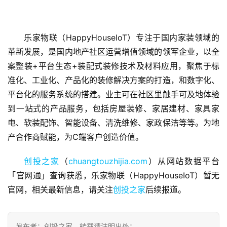
乐家物联（HappyHouseIoT）专注于国内家装领域的
革新发展，是国内地产社区运营增值领域的领军企业，以全
案整装+平台生态+装配式装修技术及材料应用，聚焦于标
准化、工业化、产品化的装修解决方案的打造，和数字化、
首
平台化的服务系统的搭建。业主可在社区里触手可及地体验
页
到一站式的产品服务，包括房屋装修、家居建材、家具家
电、软装配饰、智能设备、清洗维修、家政保洁等等。为地
融
资
产合作商赋能，为C端客户创造价值。
报
道
创投之家
（
chuangtouzhijia.com
）从网站数据平台
「官网通」查询获悉，乐家物联（HappyHouseIoT）暂无
商
官网，相关最新信息，请关注
创投之家
后续报道。
业
观
察
发布者：创投之家，转载请注明出处：