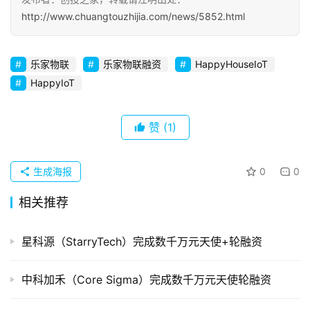
http://www.chuangtouzhijia.com/news/5852.html
初
创
乐家物联
乐家物联融资
HappyHouseIoT
企
业
HappyIoT
品
赞
(1)
投稿
牌
发
布
生成海报
0
0
登录
注册
相关推荐
并
购
星科源（StarryTech）完成数千万元天使+轮融资
重
组
中科加禾（Core Sigma）完成数千万元天使轮融资
公