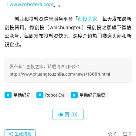
商
「
www.robotera.com
」。
业
观
创业和投融资信息服务平台「
创投之家
」每天发布最新
察
创投资讯，微创投（weichuangtou）是创投之家旗下微信
公众号，每周发布投融资快讯、深度介绍热门赛道头部和新
初
锐企业。
创
企
业
发布者：创投之家，转载请注明出处：
http://www.chuangtouzhijia.com/news/18684.html
品
投稿
牌
发
星动纪元
Robot Era
星动纪元融资
布
登录
注册
赞
(0)
并
购
重
生成海报
0
0