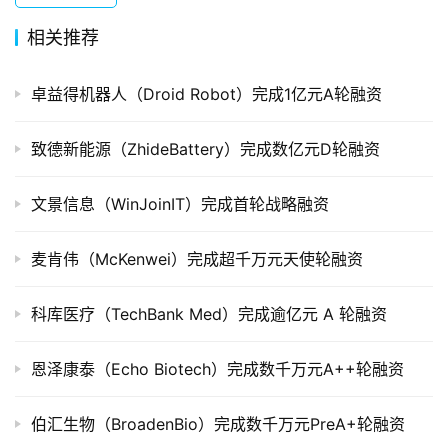
组
相关推荐
公
司
卓益得机器人（Droid Robot）完成1亿元A轮融资
上
市
致德新能源（ZhideBattery）完成数亿元D轮融资
创
文景信息（WinJoinIT）完成首轮战略融资
投
数
麦肯伟（McKenwei）完成超千万元天使轮融资
据
科库医疗（TechBank Med）完成逾亿元 A 轮融资
创
业
学
恩泽康泰（Echo Biotech）完成数千万元A++轮融资
院
伯汇生物（BroadenBio）完成数千万元PreA+轮融资