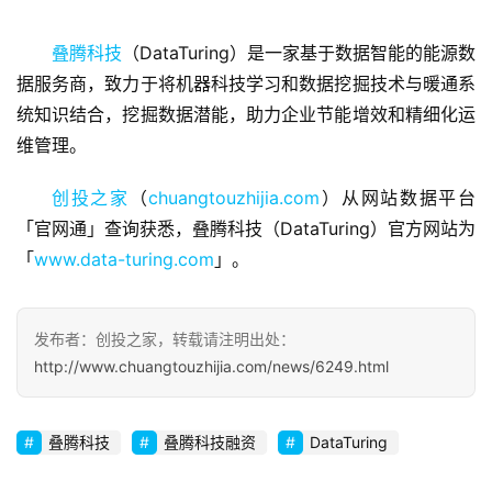
叠腾科技
（DataTuring）是一家基于数据智能的能源数
据服务商，致力于将机器科技学习和数据挖掘技术与暖通系
首
统知识结合，挖掘数据潜能，助力企业节能增效和精细化运
页
维管理。
融
创投之家
（
chuangtouzhijia.com
）从网站数据平台
资
「官网通」查询获悉，叠腾科技（DataTuring）官方网站为
报
道
「
www.data-turing.com
」。
商
发布者：创投之家，转载请注明出处：
业
观
http://www.chuangtouzhijia.com/news/6249.html
察
叠腾科技
叠腾科技融资
DataTuring
初
创