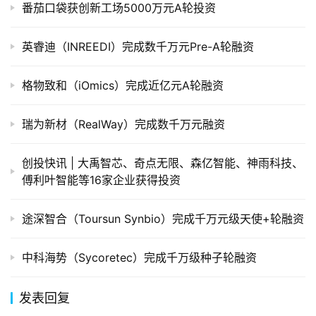
番茄口袋获创新工场5000万元A轮投资
创
投
英睿迪（INREEDI）完成数千万元Pre-A轮融资
数
据
格物致和（iOmics）完成近亿元A轮融资
创
瑞为新材（RealWay）完成数千万元融资
业
学
院
创投快讯 | 大禹智芯、​奇点无限、森亿智能、神雨科技、
傅利叶智能等16家企业获得投资
途深智合（Toursun Synbio）完成千万元级天使+轮融资
中科海势（Sycoretec）完成千万级种子轮融资
发表回复