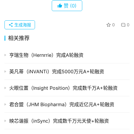
企
赞
(0)
业
生成海报
0
0
品
投稿
牌
相关推荐
发
布
亨瑞生物（Hernrrie）完成A轮融资
登录
注册
并
英凡蒂（iNVANTi）完成5000万元A+轮融资
购
重
组
火眼位置（Insight Position）完成数千万A+轮融资
公
君合盟（JHM Biopharma）完成近亿元A+轮融资
司
上
映芯谐振（inSync）完成数千万元天使+轮融资
市