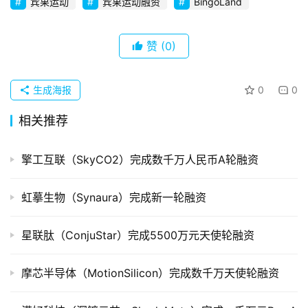
宾果运动
宾果运动融资
BingoLand
创
企
业
赞
(0)
品
生成海报
0
0
投稿
牌
发
相关推荐
布
登录
注册
擎工互联（SkyCO2）完成数千万人民币A轮融资
并
购
虹摹生物（Synaura）完成新一轮融资
重
组
星联肽（ConjuStar）完成5500万元天使轮融资
公
司
摩芯半导体（MotionSilicon）完成数千万天使轮融资
上
市