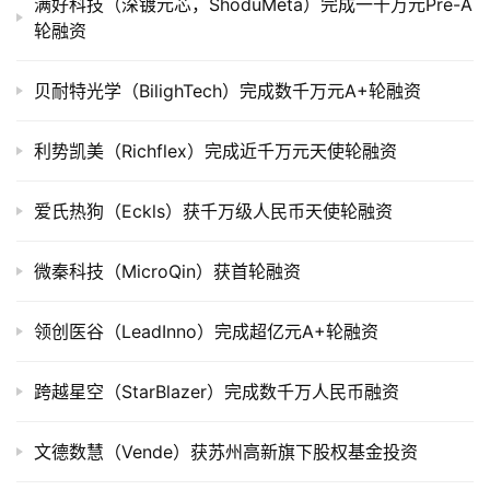
满好科技（深镀元芯，ShoduMeta）完成一千万元Pre-A
轮融资
创
投
贝耐特光学（BilighTech）完成数千万元A+轮融资
数
据
利势凯美（Richflex）完成近千万元天使轮融资
创
爱氏热狗（Eckls）获千万级人民币天使轮融资
业
学
微秦科技（MicroQin）获首轮融资
院
领创医谷（LeadInno）完成超亿元A+轮融资
跨越星空（StarBlazer）完成数千万人民币融资
文德数慧（Vende）获苏州高新旗下股权基金投资