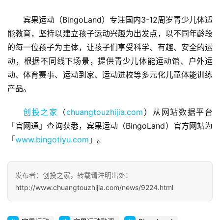
宾果运动（BingoLand）专注国内3-12周岁青少儿体适
能教育，坚持以建立孩子运动兴趣为出发点，以不同年龄段
的每一位孩子为主体，让孩子们享受科学、有趣、安全的运
首
动，根据不同线下场景，提供青少儿体能运动馆、户外运
页
动、体育赛事、运动到家、运动进校等多元化儿童体能训练
产品。
融
资
创投之家
（
chuangtouzhijia.com
）从网站数据平台
报
「官网通」查询获悉，宾果运动（BingoLand）官方网站为
道
「
www.bingotiyu.com
」。
商
业
发布者：创投之家，转载请注明出处：
观
察
http://www.chuangtouzhijia.com/news/9224.html
初