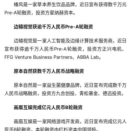
椿风是一家草本养生饮品品牌，近日宣布获得数千万元
观
Pre-A轮融资，投资方星纳赫资本。
察
边辕视觉获逾千万人民币Pre-A轮融资
初
创
边辕视觉是一家人工智能及边缘计算技术服务商，近日
企
宣布获得逾千万人民币Pre-A轮融资，投资方正兴电机、
业
FFG Venture Business Partners、ABBA Lab。
品
原本自然获数千万人民币战略融资
投稿
牌
发
原本自然是一家益生菌健康品牌，近日宣布完成数千万
布
人民币战略融资，投资方九合创投、青松基金、德迅投资。
登录
注册
并
画眉互娱完成亿元人民币B轮融资
购
重
画眉互娱是一家网络游戏开发商，近日宣布完成亿元人
组
民币B轮融资，本轮融资由红杉资本中国领投。