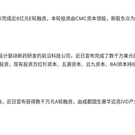
完成近8亿元E轮融资，本轮投资由CMC资本领投，新股东众
家以计算设计驱动新药研发的前沿科技公司，近日宣布完成了数千万美元
l共同投资，现有投资方红杉资本、五源资本、云九资本、BAI资本持
，近日宣布获得数千万元A轮融资，由成都国生普华迈克IVD产