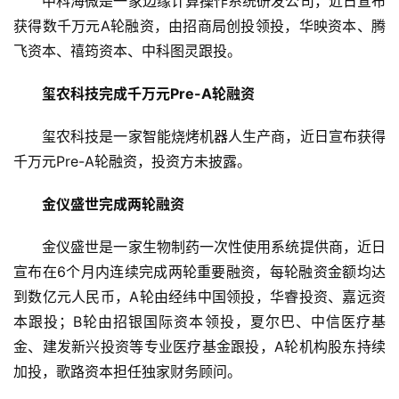
中科海微是一家边缘计算操作系统研发公司，近日宣布
融
获得数千万元A轮融资，由招商局创投领投，华映资本、腾
资
飞资本、禧筠资本、中科图灵跟投。
报
道
玺农科技完成千万元Pre-A轮融资
玺农科技是一家智能烧烤机器人生产商，近日宣布获得
商
业
千万元Pre-A轮融资，投资方未披露。
观
察
金仪盛世完成两轮融资
金仪盛世是一家生物制药一次性使用系统提供商，近日
初
宣布在6个月内连续完成两轮重要融资，每轮融资金额均达
创
企
到数亿元人民币，A轮由经纬中国领投，华睿投资、嘉远资
业
本跟投；B轮由招银国际资本领投，夏尔巴、中信医疗基
金、建发新兴投资等专业医疗基金跟投，A轮机构股东持续
品
加投，歌路资本担任独家财务顾问。
投稿
牌