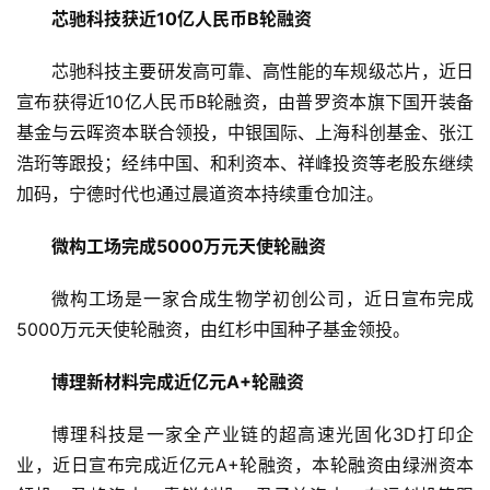
发
芯驰科技获近10亿人民币B轮融资
布
芯驰科技主要研发高可靠、高性能的车规级芯片，近日
登录
注册
并
宣布获得近10亿人民币B轮融资，由普罗资本旗下国开装备
购
基金与云晖资本联合领投，中银国际、上海科创基金、张江
重
浩珩等跟投；经纬中国、和利资本、祥峰投资等老股东继续
组
加码，宁德时代也通过晨道资本持续重仓加注。
公
微构工场完成5000万元天使轮融资
司
上
微构工场是一家合成生物学初创公司，近日宣布完成
市
5000万元天使轮融资，由红杉中国种子基金领投。
创
博理新材料完成近亿元A+轮融资
投
数
博理科技是一家全产业链的超高速光固化3D打印企
据
业，近日宣布完成近亿元A+轮融资，本轮融资由绿洲资本