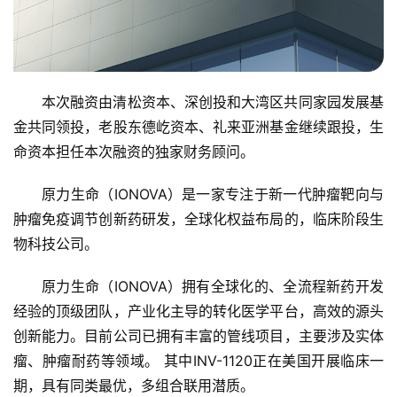
本次融资由清松资本、深创投和大湾区共同家园发展基
金共同领投，老股东德屹资本、礼来亚洲基金继续跟投，生
命资本担任本次融资的独家财务顾问。
首
页
原力生命（IONOVA）是一家专注于新一代肿瘤靶向与
肿瘤免疫调节创新药研发，全球化权益布局的，临床阶段生
融
物科技公司。
资
报
原力生命（IONOVA）拥有全球化的、全流程新药开发
道
经验的顶级团队，产业化主导的转化医学平台，高效的源头
创新能力。目前公司已拥有丰富的管线项目，主要涉及实体
商
瘤、肿瘤耐药等领域。 其中INV-1120正在美国开展临床一
业
观
期，具有同类最优，多组合联用潜质。