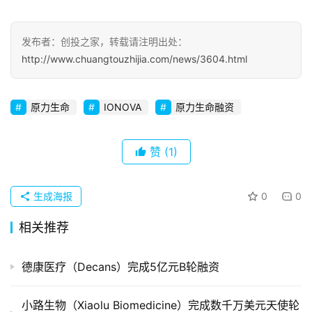
察
发布者：创投之家，转载请注明出处：
初
http://www.chuangtouzhijia.com/news/3604.html
创
企
业
原力生命
IONOVA
原力生命融资
品
投稿
牌
赞
(1)
发
布
生成海报
0
0
登录
注册
并
相关推荐
购
重
德康医疗（Decans）完成5亿元B轮融资
组
小路生物（Xiaolu Biomedicine）完成数千万美元天使轮
公