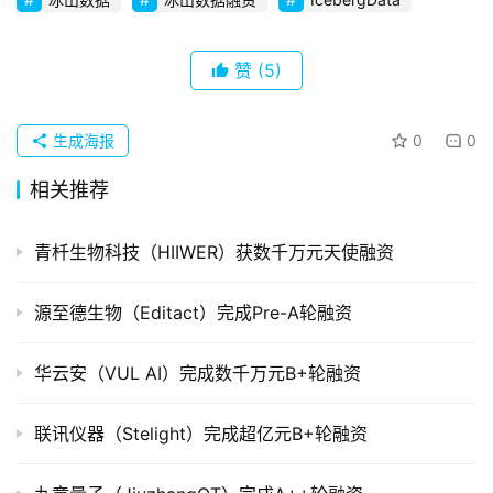
创
企
业
赞
(5)
品
投稿
牌
生成海报
0
0
发
相关推荐
布
登录
注册
青杄生物科技（HIIWER）获数千万元天使融资
并
购
重
源至德生物（Editact）完成Pre-A轮融资
组
华云安（VUL AI）完成数千万元B+轮融资
公
司
联讯仪器（Stelight）完成超亿元B+轮融资
上
市