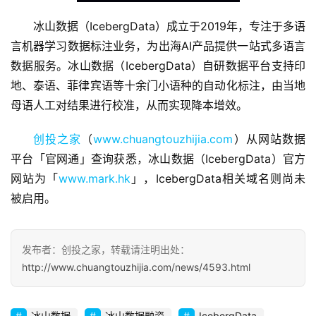
冰山数据（IcebergData）成立于2019年，专注于多语
言机器学习数据标注业务，为出海AI产品提供一站式多语言
首
数据服务。冰山数据（IcebergData）自研数据平台支持印
页
地、泰语、菲律宾语等十余门小语种的自动化标注，由当地
母语人工对结果进行校准，从而实现降本增效。
融
资
创投之家
（
www.chuangtouzhijia.com
）从网站数据
报
平台「官网通」查询获悉，冰山数据（IcebergData）官方
道
网站为「
www.mark.hk
」，IcebergData相关域名则尚未
被启用。
商
业
观
发布者：创投之家，转载请注明出处：
察
http://www.chuangtouzhijia.com/news/4593.html
初
冰山数据
冰山数据融资
IcebergData