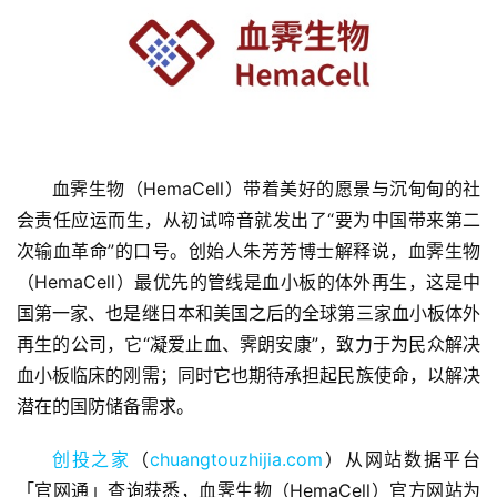
血霁生物（HemaCell）带着美好的愿景与沉甸甸的社
首
会责任应运而生，从初试啼音就发出了“要为中国带来第二
页
次输血革命”的口号。创始人朱芳芳博士解释说，血霁生物
（HemaCell）最优先的管线是血小板的体外再生，这是中
融
国第一家、也是继日本和美国之后的全球第三家血小板体外
资
再生的公司，它“凝爱止血、霁朗安康”，致力于为民众解决
报
道
血小板临床的刚需；同时它也期待承担起民族使命，以解决
潜在的国防储备需求。
商
创投之家
（
chuangtouzhijia.com
）从网站数据平台
业
观
「官网通」查询获悉，血霁生物（HemaCell）官方网站为