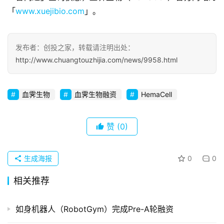
察
「
www.xuejibio.com
」。
初
创
发布者：创投之家，转载请注明出处：
企
http://www.chuangtouzhijia.com/news/9958.html
业
血霁生物
血霁生物融资
HemaCell
品
投稿
牌
发
赞
(0)
布
登录
注册
生成海报
0
0
并
购
相关推荐
重
组
如身机器人（RobotGym）完成Pre-A轮融资