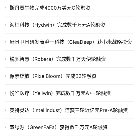
公
斯丹赛生物完成4000万美元C轮融资
司
上
市
海桓科技（Hydwin）完成数千万元A轮融资
创
厨具卫具研发商澄一科技（CleaDeep）获小米战略投资
投
数
锐驰智慧（Robera）完成数千万天使轮融资
据
像素绽放（PixelBloom）完成B2轮融资
创
业
悦唯医疗（Yellwin）完成数千万元A++轮融资
学
院
英特灵达（Intellindust）连获三轮近亿元Pre-A轮融资
双绿源（GreenFaFa）获得数千万元A轮融资