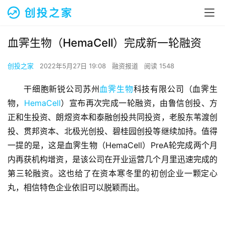
血霁生物（HemaCell）完成新一轮融资
创投之家
2022年5月27日 19:08
融资报道
阅读 1548
干细胞新锐公司苏州
血霁生物
科技有限公司（血霁生
物，
HemaCell
）宣布再次完成一轮融资，由鲁信创投、方
正和生投资、朗煜资本和泰融创投共同投资，老股东苇渡创
投、贯邦资本、北极光创投、碧桂园创投等继续加持。值得
一提的是，这是血霁生物（HemaCell）PreA轮完成两个月
内再获机构增资，是该公司在开业运营几个月里迅速完成的
第三轮融资。这也给了在资本寒冬里的初创企业一颗定心
丸，相信特色企业依旧可以脱颖而出。